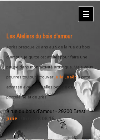
Elsa Alayse
Les Ateliers du bois d'amour
Après presque 20 ans au 9 de la rue du bois
d'amour, je quitte cet atelier pour faire une
pause dans mon activité artistique. Mais vous
pourrez toujours trouver
Julie Loaëc
à cette
adresse avec ses belles poterie de
porcelaine et de grès.
​9 rue du bois d'amour - 29200 Brest
Julie
:
06 65 28 08 16