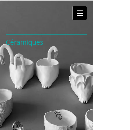
Elsa Alayse
Céramiques